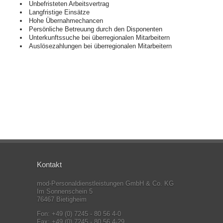
Unbefristeten Arbeitsvertrag
Langfristige Einsätze
Hohe Übernahmechancen
Persönliche Betreuung durch den Disponenten
Unterkunftssuche bei überregionalen Mitarbeitern
Auslösezahlungen bei überregionalen Mitarbeitern
Kontakt
mod-Personaldienstleistungen GmbH & Co. KG
Im Sonnenschein 5
76467 Bietigheim
Fon: +49 (0) 7245 - 80 56 4-0
Fax: +49 (0) 7245 - 80 56 4-29